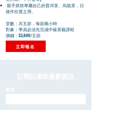
親手烘焙專屬自己的普洱茶、烏龍茶，日
後作欣賞之用。
堂數：共五節，每節兩小時
對象：學員必須先完成中級茶藝課程
價錢：$3,800/五節
立即報名
​訂閱以索取最新資訊
姓名
電郵