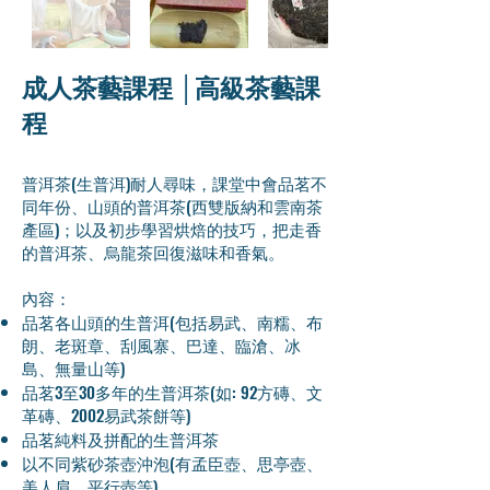
成人茶藝課程 │高級茶藝課
程
普洱茶(生普洱)耐人尋味，課堂中會品茗不
同年份、山頭的普洱茶(西雙版納和雲南茶
產區)；以及初步學習烘焙的技巧，把走香
的普洱茶、烏龍茶回復滋味和香氣。
內容：
品茗各山頭的生普洱(包括易武、南糯、布
朗、老斑章、刮風寨、巴達、臨滄、冰
島、無量山等)
品茗3至30多年的生普洱茶(如: 92方磚、文
革磚、2002易武茶餅等)
品茗純料及拼配的生普洱茶
以不同紫砂茶壺沖泡(有孟臣壺、思亭壺、
美人肩、平行壺等)