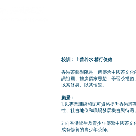
​校訓：上善若水 精行儉德
香港茶藝學院是一所傳承中國茶文化
識祖國、推廣儒家思想、學習茶禮儀
以茶修身、以茶悟道。
願景：
1. 以專業訓練和認可資格提升香港
性、社會地位和職場發展機會與待遇
2. 向香港學生及青少年傳遞中國茶
成有修養的青少年茶師。