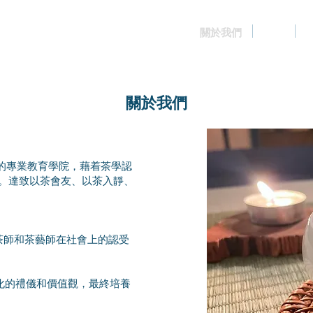
關於我們
課程
​關於我們
的專業教育學院，藉着茶學認
 。達致以茶會友、以茶入靜、
評茶師和茶藝師在社會上的認受
。
文化的禮儀和價值觀，最終培養