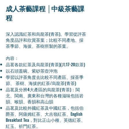
成人茶藝課程 │中級茶藝課
程
深入認識紅茶和烏龍茶(青茶)。學習從評茶
角度品評和欣賞茶葉；比較不同產地、採
茶季節、海拔、茶樹所製的茶葉。
內容：
品茗各款紅茶及烏龍茶(青茶)(共17-20款茶)
以石頭蓋碗、紫砂茶壺沖泡
學習以評茶角度去比較不同產區、採茶季
節、 茶樹、海拔的紅茶/烏龍茶(青茶)
品茗及分辨4大產區的烏龍茶(青茶)：閩
北、閩南、廣東和台灣的各種滋味包括岩
韻、喉韻、香韻和高山韻
品茗及比較外國紅茶及中國紅茶，包括伯
爵茶、阿薩姆紅茶、大吉嶺紅茶、English
Breakfast Tea，對比正山小種、英德紅茶、
紅玉、祈門紅茶。